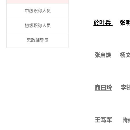
中级职称人员
於叶兵
张
初级职称人员
思政辅导员
张启焕
杨
商曰玲
李
王笃军
隋