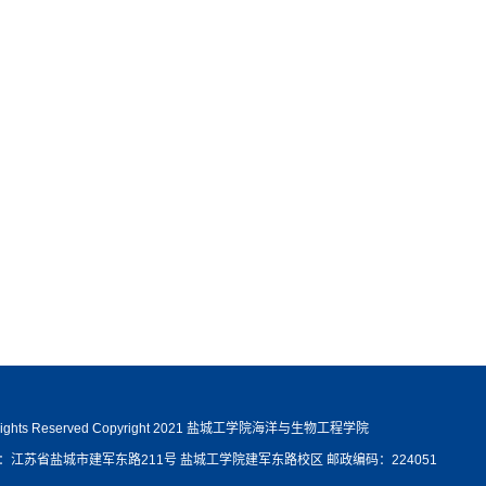
 Rights Reserved Copyright 2021 盐城工学院海洋与生物工程学院
：江苏省盐城市建军东路211号 盐城工学院建军东路校区 邮政编码：224051