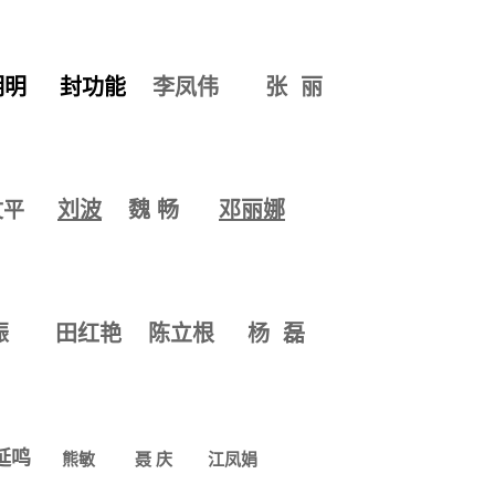
明明
封功能
李凤伟
张 丽
刘波
魏 畅
邓丽娜
文平
振
田红艳
陈立根
杨 磊
延鸣
熊敏
聂 庆
江凤娟